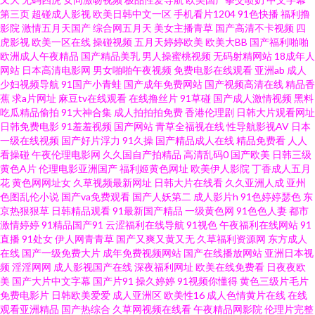
第三页
超碰成人影视
欧美日韩中文一区
手机看片1204
91色快播
福利撸
图片 亚洲三级小视频 国产电影五码 狠狠干东京热AAV 伊人超碰婷婷五月天
影院
激情五月天国产
综合网五月天
美女主播青草
国产高清不卡视频
四
虎影视
欧美一区在线
操碰视频
五月天婷婷欧美
欧美大BB
国产福利啪啪
日本不卡AC 激情综合网色色爱 影音先锋东京热321 日韩二页 九九热大香蕉
欧洲成人午夜精品
国产精品美乳
男人操蜜桃视频
无码射精网站
18成年人
网站
日本高清电影网
男女啪啪午夜视频
免费电影在线观看
亚洲ab
成人
少妇视频导航
91国产小青蛙
国产成年免费网站
国产视频高清在线
精品香
97 中日韩人人操人人操人人插肉穴 精品呦呦呦 久久cccc 最新A片午夜剧场
蕉
求a片网址
麻豆tv在线观看
在线撸丝片
91草碰
国产成人激情视频
黑料
吃瓜精品偷拍
91大神合集
成人拍拍拍免费
香港伦理剧
日韩大片观看网址
99热网站 欧美第一视频www 91午夜电影观看 黄页av网站 超碰激情网 色中色
日韩免费电影
91羞羞视频
国产网站
青草全福视在线
性导航影视AV
日本
一级在线视频
国产好片浮力
91久操
国产精品成人在线
精品免费看
人人
看操碰
午夜伦理电影网
久久国自产拍精品
高清乱码0
国产欧美
日韩三级
软件 操操色情到 超碰国产欧美 色狗狗网址 九九热艹 大香蕉色 婷婷在线一区
黄色A片
伦理电影亚洲国产
福利姬黄色网址
欧美伊人影院
丁香成人五月
花
黄色网网址女
久草视频最新网址
日韩大片在线看
久久亚洲人成
亚州
二区三区 激情影院A片 国产成人天堂网综合网 亚洲午夜激情 含羞草av在线 超
色图乱伦小说
国产va免费观看
国产人妖第二
成人影片h
91色婷婷瑟色
东
京热狠狠草
日韩精品观看
91最新国产精品
一级黄色网
91色色人妻
都市
激情婷婷
91精品国产91
云涩福利在线导航
91视色
午夜福利在线网站
91
碰伊人网 天堂AV11 欧美精品浮力影院 国产精品久久人妻酒店 亚洲高清无码
直播
91处女
伊人网青青草
国产又爽又黄又无
久草福利资源网
东方成人
在线
国产一级免费大片
成年免费视频网站
国产在线播放网站
亚洲日本视
一区 日韩色图影院 国产精品亚洲免费 亚洲AV人人操 狼牙五月天婷婷 国产精
频
淫淫网网
成人影视国产在线
深夜福利网址
欧美在线免费看
日夜夜欧
美
国产大片中文字幕
国产片91
操久婷婷
91视频你懂得
黄色三级片毛片
免费电影片
日韩欧美爱爱
成人亚洲区
欧美性16
成人色情黄片在线
在线
品一区二区三区四区视频 福利姬福利导航 电影在线观看完整版 午夜伦理片
观看亚洲精品
国产热综合
久草网视频在线看
午夜精品网影院
伦理片完整