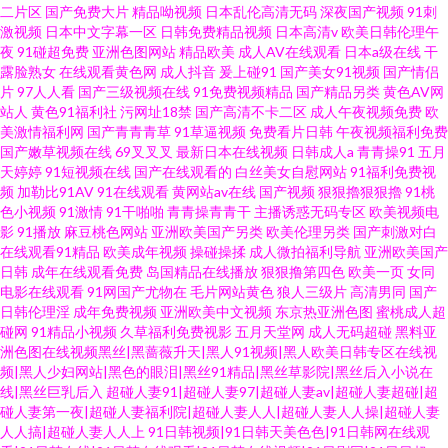
二片区
国产免费大片
精品呦视频
日本乱伦高清无码
深夜国产视频
91刺
激视频
日本中文字幕一区
日韩免费精品视频
日本高清v
欧美日韩伦理午
夜
91碰超免费
亚洲色图网站
精品欧美
成人AV在线观看
日本a级在线
干
露脸熟女
在线观看黄色网
成人抖音
爰上碰91
国产美女91视频
国产情侣
片
97人人看
国产三级视频在线
91免费视频精品
国产精品另类
黄色AV网
站人
黄色91福利社
污网址18禁
国产高清不卡二区
成人午夜视频免费
欧
美激情福利网
国产青青青草
91草逼视频
免费看片日韩
午夜视频福利免费
国产嫩草视频在线
69叉叉叉
最新日本在线视频
日韩成人a
青青操91
五月
天婷婷
91短视频在线
国产在线观看的
白丝美女自慰网站
91福利免费视
频
加勒比91AV
91在线观看
黄网站av在线
国产视频
狠狠擼狠狠擼
91桃
色小视频
91激情
91干啪啪
青青操青青干
主播诱惑无码专区
欧美视频电
影
91播放
麻豆桃色网站
亚洲欧美国产另类
欧美伦理另类
国产刺激对白
在线观看91精品
欧美成年视频
操碰操揉
成人微拍福利导航
亚洲欧美国产
日韩
成年在线观看免费
岛国精品在线播放
狠狠撸第四色
欧美一页
女同
电影在线观看
91网国产尤物在
毛片网站黄色
狼人三级片
高清男同
国产
日韩伦理淫
成年免费视频
亚洲欧美中文视频
东京热亚洲色图
蜜桃成人超
碰网
91精品小视频
久草福利免费视影
五月天堂网
成人无码超碰
黑料亚
洲色图在线视频黑丝|黑蔷薇升天|黑人91视频|黑人欧美日韩专区在线视
频|黑人少妇网站|黑色的眼泪|黑丝91精品|黑丝草影院|黑丝后入小说在
线|黑丝巨乳后入
超碰人妻91|超碰人妻97|超碰人妻av|超碰人妻超碰|超
碰人妻第一夜|超碰人妻福利院|超碰人妻人人|超碰人妻人人操|超碰人妻
人人搞|超碰人妻人人上
91日韩视频|91日韩天美色色|91日韩网在线观