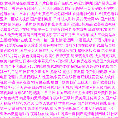
版
黄视网站在线播放
国产片自拍
国产在线91
AV亚洲网址
国产经典三级
欧美韩日 国产精品sm 亚洲国产中文字幕在线观看 九一老司机福利 激情六月
在线
丁香婷婷五月综合
五月花亚洲综合
国产影院第一页
乱码欧美孕交
超碰在线艹
日本在线护士
黄色三级免费网址
香港电影伦理片
91黄色电影
亚洲一区成人视频
国产福利电影
日韩成人影片
男的天堂网AV
国产精品
亭 早乙女露依女同 久久成人免费 麻豆禁影库三区四区 欧美天天好逼网 91超
尤物在
免费a一毛片
欧美肠交扩张另类
最新亚洲日韩精品
欧美在线视频
免费黄色网址在线
主播第一页
丁香五月网
性爱东京热
草逼视频78
国产
碰青娱乐免费 欧美色色网 国产精品豆花操逼 91香蕉熟女线看 人人撸天天天
成人免费无码
高清日韩无码视频
宗和网五月天
日b视频
成人三级网站在
主播福利姬h在线
国产精一精二区
基情涩涩网
51漫画成人
丁香5月综合
网
91爱爱com
伊人涩涩射
黄色视频网址导航
91国在线观看
91最新自拍
最新地址av 99热这里是精品 日本人妖系列 在线51偷拍 qvod亚洲 日韩精品在
黄色软件91
国产操女人
国产乱人
欧美乱欲视频
超碰吃瓜
久草涩涩
最新
在线A片网址
黄色视屏网站
欧美午夜寂寞影院
新视觉影视
成人写真福利
线看 老熟女做爱一区 朝国毛片 天天上色综合网 玖草资源在线 福利嫂导航 午
欧美内射网址
日本中文字幕无码
97日穴网
成人免费在线
精品国产免费观
看
国产不卡高清
91av在线播放
91制作传媒
岛国av资源
超碰91资源
国产
乱一乱二乱三
日韩美女直播
91尤物69
蜜桃午夜激情
免费伦理电影
日本
夜剧场伦 俺去也官网 国产在线成人观看 亚洲综合视频天堂 18欧美午夜网站
电影伦理片
黄瓜视频成人
性爱婷婷
爱豆在线看
麻豆影院爱爱
成人软件
视频
午夜宅男在线
91专区在线
狠狠干欧美
国产三级国产
国产欧美日韩
久久麻豆天堂 91人妻国产丝袜 51视频91 青草全福视在线 亚州综合色图 97超
在线
97五月天婷婷
日韩在线网
91福利社视频
福利导航
A片三级网站
久
草视频8
香蕉APP污视频
艹艹艹插逼
国产精品五月天
狠狠操欧美性爱
国
产绝色精品
精品孕妇无码视频
午夜A片三级片
天美果冻传媒
久久国产成
级碰碰成人国产精品 人人射福利姬 超碰激情官网 a在线观看网站 如如影视伦
人精品
精品93久久久
日本人妖射精
学生妹avav
国产熟女视频在线
乱伦
第一页
韩日视频
高清国产剧观看
人妻少妇视频二区
成人无码高清毛片
理 99大香蕉久久 电视剧全集在线观看 午夜情爱网 日韩特黄 国产色黄网站精
亚洲av激情电影
午夜导航在线
国内主播第一页
国产高清电影网址
91社区