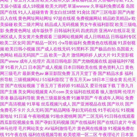
叉操小骚逼
成人18视频
欧美大鸡吧
草逼wwww
久草福利免费试看
岛国
国产在线
91人人超碰青青
美女白丝18禁
91肏比
国产三区电影
国产内射
后入在线
黄色网址网站网址
97超在线视
免费视频网站
精品欧美精品v
欧
美操碰
欧美二级片网址
精品成人无码视频
男女午夜福利影院
欧美三级电
影
免费黄色网址
成年版快手
日韩福利无码
四虎四房
亚洲AV在线豆花
亚
洲区成人
美女黄片免费观看
三级网站视频网
成人日韩精品
日韩福利专区
欧美二区女同
国产精品一区91
小x导航福利
免费黄色在线视频
91原创视
频
欧美日韩小视频
国产成人在线无码
91黑料不
国产极品自拍
岛国最大
色网站
精品无码国产二品
欧美一及片
激情网婷婷
人妖大片
91天堂影视
国产www
成年人伦理片
高清日韩电影
国产尤物视频在线
超碰福利97视
屏
91看片入口
日本国产成人视频
日本日韩欧美在线
黄色资料入口
黄色
网三级毛片
最新黄色av
麻豆影院免费
五月天堂丁香
国产精品水多
福利
所导航
三级视频网站J
51福利影院
丁香五月天av
18日本三级全黄
乱伦天
堂
国产在线短视频
丁香五月丁香婷婷
91精品又
爱豆传媒下载
丁香九月
国产主播
美女网站视频黄
A片com
美女福利在线观看
狼人激情网
伦理片
香港
极品福利导航
黄色三级最新免费
91嫩草国产
午夜成年人网站
免费
国产高清视频
91草莓
丝瓜视频污成人
国产亚洲视品在线
国产玖玖
国产
免费毛不卡片
久久无码
国产精品网络
孕妇无码在线
91手机论坛
91视频
新地址
91日逼
午夜啪视频
91啪水蜜桃网
国产二区无码
91日韩在线观看
西瓜影院视频全集
国产孕妇无码视频
国产在线福利
国产在线日皮片
午夜
神马伦理
毛片网站美女
AV福利激情毛片
黄色网在线播放
91视频免费在
线
91午夜在线
福利在线视频导航
欧美喷潮一区二区
午夜理论片
日本第