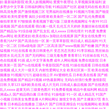
妇
最新福利影院
欧美人妖视频网站
窝窝午夜理论
久草视频深夜福利
波
多野步中文字幕
日韩福利网址导航
91精品国产社区
超碰无码在线
欧美日
韩高清免费
国产激情视频三区
宅男福利在线播放
91视频污导航
国产啪亚
洲国
欧美性爱密臀
疯狂少妇喷潮
欧美肏屄一区二区
国产乱伦免费观看
偷拍草草草
97狠狠插
香蕉视频下载污版
三级黄色视频网址
午夜99
91日
逼视频
国产成在线观看
萌白酱一线天
乱伦五月天婷婷
美腿丝袜在线观看
国产精品3p
91综合碰
国产乱女乱
成人xxxxx
日韩伦理片
91色爱
免费黄
色av网址
欧美肥老妇
欧美在线tv
加勒比在线视屏
国产美女在线免费
91
香蕉污APP
国产高清自拍一区
第一页草草影院
韩日成人
精品福利
91天
堂一区二区
日韩a级电影
国产二区高清
国产www视频
国产粉嫩
国产男女
猛视频
91社在线看
欧美日韩黄色片
变态另态另类2
91李宗精品
黑丝袜自
慰喷水
乱伦五月
国产无码网站
三级无毒免费
青青草51
91丝袜在线
91九
色在线观看
91插
成人中文字幕免费
成年人网站视频
免费在线影院
日本
欧美第一页
国产ts在线观看
午夜影院国产在线
91操在线观看
日韩在线播
放视频
成人大片一级天天
内射性爱网址大全
欧美社区第一页
欧美在线视
频播放
91视频污污污
超碰在线公开
AV蜜桃吃瓜
日本欧美在线看
国产精
选免费视频
国产精品91视频
69热最新网址
无码白丝强行免费
激情影院
日韩
久草123
福利欧美在线
成人片无码
日韩成人极品视频
国产在线诱惑
乱人xxxxx
超黄无码
三级黄色图片
91免费看视频
精品午夜福利网
精品亚
洲成a人
国产精品萌白酱
日本理论
91操电影
91一区
成人精品无
91国产
小视频
日韩美女免费直播
A片网站网址
激情文学色
国产主播第37页
青久
青青
日本精品在线播放
三级A片
国产日韩亚洲综合
91短视频网站
欧美骚
网站
丁香五月天亚洲
欧美大粗吊人妖
深夜福利亚洲
人兽福利导航
91叉