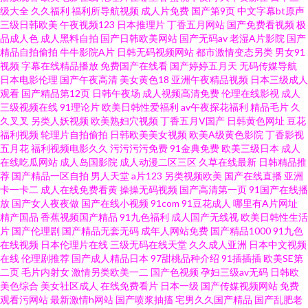
级大全
久久福利
福利所导航视频
成人片免费
国产第9页
中文字幕bt原声
噜97 日本黄色永久视频 91视频网站在线观看 人兽人人操 在线免费毛片 超碰
三级日韩欧美
午夜视频123
日本推理片
丁香五月网站
国产免费看视频
极
品成人色
成人黑料自拍
国产日韩欧美网站
国产无码av
老湿A片影院
国产
精品自拍偷拍
牛牛影院A片
日韩无码视频网站
都市激情变态另类
男女91
91射区欧美 四房开心网 欧美福利性交a 国产精品久久久久久婷婷天堂 综合国
视频
字幕在线精品播放
免费国产在线看
国产婷婷五月天
无码传媒导航
日本电影伦理
国产午夜高清
美女黄色18
亚洲午夜精品视频
日本三级成人
产亚洲 91po在线播放 人妻人人cao 亚洲另类色情 爱就啪啪精品一区 唐人网
观看
国产精品第12页
日韩午夜场
成人视频高清免费
伦理在线影视
成人
三级视频在线
91理论片
欧美日韩性爱福利
av午夜探花福利
精品毛片
久
久叉叉
另类人妖视频
欧美熟妇穴视频
丁香五月V国产
日韩黄色网址
豆花
站 亚洲综合春 好色片 在线嫖妓视频网站 欧美女主播导航网 欧美一二三区最
福利视频
轮理片自拍偷拍
日韩欧美美女视频
欧美A级黄色影院
丁香影视
五月花
福利视频电影久久
污污污污免费
91金典免费
欧美三级日本
成人
新内容 91性爱电影 av男同色亚洲男人撸 日韩午夜精品 九九福利视频导航 国
在线吃瓜网站
成人岛国影院
成人动漫二区三区
久草在线最新
日韩精品推
荐
国产精品一区自拍
男人天堂
a片123
另类视频欧美
国产在线直播
亚洲
卡一卡二
成人在线免费看黄
操操无码视频
国产高清第一页
91国产在线播
产传媒福利在线 亚洲日本国产 成人AV影音 九一免费看 欧美欧美欧美 91操人
放
国产女人夜夜做
国产在线小视频
91com
91豆花成人
哪里有A片网址
精产国品
香蕉视频国产精品
91九色福利
成人国产无线视
欧美日韩性生活
奇米在线视频 日韩69 av狼you 三d肉蒲团电影 婷婷五月天网 国产91艹b视频
片
国产伦理剧
国产精品无套无码
成年人网站免费
国产精品1000
91九色
在线视频
日本伦理片在线
三级无码在线天堂
久久成人亚洲
日本中文视频
在线
伦理剧推荐
国产成人精品日本
97甜桃品种介绍
91插插插
欧美SE第
久久精品嫩草 99精品偷自拍 日韩亚洲中文 国产线路一区进入 国产精品丝袜
二页
毛片内射女
激情另类欧美一二
国产色视频
孕妇三级av无码
日韩欧
美色综合
美女社区成人
在线免费看片
日本一级
国产传媒视频网站
免费
美腿 夜夜骑加勒比 在线思瑞影院 老湿机一区二区三区 日韩成人免费A∨
观看污网站
最新激情h网站
国产喷浆抽搐
宅男久久国产精品
国产乱肥老