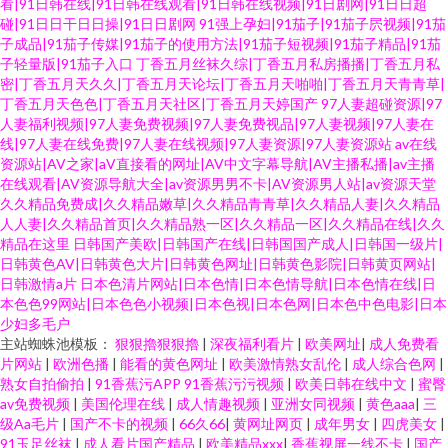
看|91日韩在线|91日韩在线观看|91日韩在线视频|91日剧网|91日日超
碰|91日日干日日操|91日日剧网
91强上孕妇|91茄子|91茄子屄视频|91茄
子成品|91茄子传媒|91茄子的使用方法|91茄子短视频|91茄子精品|91茄
子轻量版|91茄子入口
丁香五月丝袜久综|丁香五月私房播播|丁香五月私
密|丁香五月天久久|丁香五月天论坛|丁香五月天啪啪|丁香五月天青青草|
丁香五月天色色|丁香五月天社区|丁香五月天婷国产
97人妻超碰资源|97
人妻福利视频|97人妻免费视频|97人妻免费视品|97人妻视频|97人妻在
线|97人妻在线免费|97人妻在线视频|97人妻资源|97人妻资源站
av在线
资源站|AV之家|aV直接看的网址|AV中文字幕导航|AV主播私播|av主播
在线观看|AV资源导航大全|av资源男男不卡|AV资源男人站|av资源天堂
久久精品免费成|久久精品嫩草|久久精品青青草|久久精品人妻|久久精品
人人妻|久久精品首页|久久精品熟一区|久久精品一区|久久精品在线|久久
精品在这里
日韩国产美欧|日韩国产在线|日韩国国产成人|日韩国一级片|
日韩黄色AV|日韩黄色大片|日韩黄色网址|日韩黄色影院|日韩黄页网站|
日韩激情a片
日本色清片网站|日本色情|日本色情导航|日本色情在线|日
本色色99网站|日本色色小视频|日本色视|日本色网|日本色中色电影|日本
少妇多毛户
主站蜘蛛池模板：
狠狠擼狠狠擼
|
深夜福利看片
|
欧美网址
|
成人免费看
片网站
|
欧洲色播
|
能看的黄色网址
|
欧美激情熟女乱伦
|
成人综合色网
|
熟女自拍偷拍
|
91香蕉污APP 91香蕉污污视频
|
欧美日韩在线中文
|
蜜臀
av免费视频
|
美国伦理在线
|
成人情趣视频
|
亚洲女同视频
|
黄色aaa
|
三
级Aa毛片
|
国产不卡的视频
|
66久66
|
黄网址网页
|
成年男女
|
四虎美女
|
91玉足丝袜
|
成人看片国产精品
|
欧美精品xxx
|
香蕉视屏一线不卡
|
国产