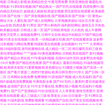
电影
日韩成人影视
欧美精品性交
午夜宅男免费
另类亚洲色情
家庭乱伦
男女做爱 麻豆传媒在线视频 亚洲第一夜 日韩高清专区 青青草原伊人 久久视
理电影
91草B草B视频
国产精品熟女一
国产巨乳在线观看
四虎免费91
国
内精品无码短片
超碰成人操操
欧美猛交视频
西瓜影院在线观看
欧美做受
日韩
国产在线一
国产原创视频在线
国产视频高清
国产丝袜一区
黄色av
频久久超砸 中文字幕在线第一页 黄色片西瓜视频 久伊人网久伊人网 最新伊
网址大全
人妻乱视
国产成人在线网站
久草视频资源站
综合五月香
成人
app在线
四虎试看
91男女
国产男小鲜肉同
福利影院网站
激情五月天色色
人网址 国产精品乱 久久九九热 91作爱 福利视频在线导航 九一白丝爆操 伊人
欧美极品电影
日韩成人第一页
国产日韩欧美电影
久久机热
成人午夜网
黄色天堂男人
操视频免费91
日韩中文在线
精品中的精品
97国产精品视
频
91美女在线视频
51欧美
一区精品麻豆经典
国产在线观看资源
波多野
四房播播综合 草莓视频18在线 精品69人人人人 淫淫五月人人爽 亚洲最色网
洁衣视频
污网站免费看
特级欧美在线观看
自拍视频91
91艹艹
久草网在
线
18福利影院
老司机蜜桃在线
成人精品一区二区
韩日爆乳无码三级
欧
站 精品蜜桃9199 一级黄色片免费 国产自拍第五页 国产精品福利区 亚洲片在
美伦理电影网站
艹艹操操
AV黄色观看网站
日韩欧美在线国产
新91视频
网
国产精品分类在线
97午夜福利视频
岛国AV动作无码
波多野吉依电影
小h片免费
国产精品色色视屏
国产午夜成人
最新日韩精品
91福利视频导
线播放 午夜福利9 国产小草视频久久 亚洲男人噜噜噜 美女夜色黄 精品天天干
航
欧美喷水影院
91爱爱视频
欧美色图论坛
91榴莲小视频
国产高清一卡
新区
国产看片资源
二色吧97资源站
欧美日韩另类0
91华人
国产日韩一区
在线人人超碰干2 日韩av首页 黄色片色 亚洲瑟瑟视频在线播放 A片欧美传媒
二区
日本网站在线免费
免费潮喷
91原创国产视频
成人吃瓜福利
国产在
线9
操碰高清免费视频
午夜电影全集
国产AV无码
人妻系列
爱豆传媒倩女
幽魂
超清国产剧大全
91中文字幕在线
免费在线小视频
吃瓜福利小视频
黄色网战 亚洲最大三级网站在线观看 91丝袜网站 黄色四房播播五月天 伊人
免费91
国产日产亚洲精品
91社在线高清
人人草香蕉
激情另类图片
亚洲
欧美在线观看
成人三级成人三级
欧美老女人bb
日日操第一页
91网豆花
久久青青草 伊人影院成人A片 九九热精品视频 永久入口观看 综合色资源 黄色
视频
91福利剧场
免费影视观看
91视频国产自拍
国产美女在线视频
欧美
又大
无码四虎
女同激吻视频
极品性爱导航
欧美国产拳交喷奶
中文字幕