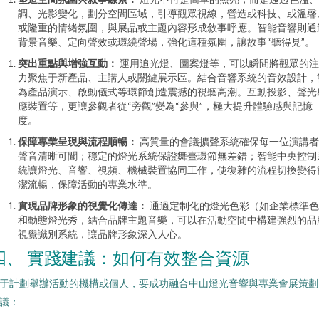
調、光影變化，劃分空間區域，引導觀眾視線，營造或科技、或溫馨
或隆重的情緒氛圍，與展品或主題內容形成敘事呼應。智能音響則通
背景音樂、定向聲效或環繞聲場，強化這種氛圍，讓故事“聽得見”。
突出重點與增強互動：
運用追光燈、圖案燈等，可以瞬間將觀眾的注
力聚焦于新產品、主講人或關鍵展示區。結合音響系統的音效設計，
為產品演示、啟動儀式等環節創造震撼的視聽高潮。互動投影、聲光
應裝置等，更讓參觀者從“旁觀”變為“參與”，極大提升體驗感與記憶
度。
保障專業呈現與流程順暢：
高質量的會議擴聲系統確保每一位演講者
聲音清晰可聞；穩定的燈光系統保證舞臺環節無差錯；智能中央控制
統讓燈光、音響、視頻、機械裝置協同工作，使復雜的流程切換變得
潔流暢，保障活動的專業水準。
實現品牌形象的視覺化傳達：
通過定制化的燈光色彩（如企業標準色
和動態燈光秀，結合品牌主題音樂，可以在活動空間中構建強烈的品
視覺識別系統，讓品牌形象深入人心。
四、 實踐建議：如何有效整合資源
于計劃舉辦活動的機構或個人，要成功融合中山燈光音響與專業會展策劃
議：