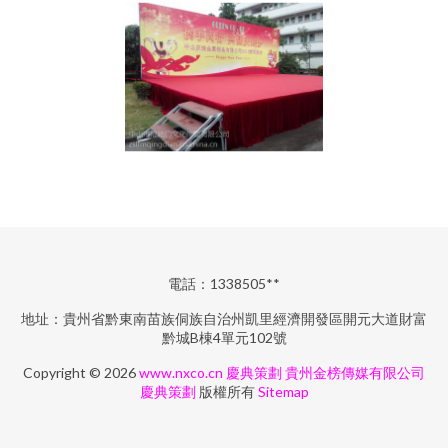
電話：1338505**
地址：貴州省黔東南苗族侗族自治州凱里經濟開發區開元大道財富
黔城B棟4單元102號
Copyright © 2026
www.nxco.cn
慶典策劃
貴州金榜傳媒有限公司
慶典策劃
版權所有
Sitemap