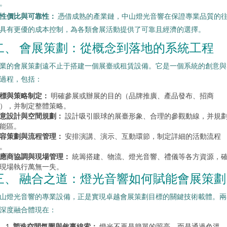
。
性價比與可靠性：
憑借成熟的產業鏈，中山燈光音響在保證專業品質的
具有更優的成本控制，為各類會展活動提供了可靠且經濟的選擇。
二、 會展策劃：從概念到落地的系統工程
業的會展策劃遠不止于搭建一個展臺或租賃設備。它是一個系統的創意與
過程，包括：
標與策略制定：
明確參展或辦展的目的（品牌推廣、產品發布、招商
），并制定整體策略。
意設計與空間規劃：
設計吸引眼球的展臺形象、合理的參觀動線，并規
能區。
容策劃與流程管理：
安排演講、演示、互動環節，制定詳細的活動流程
。
應商協調與現場管理：
統籌搭建、物流、燈光音響、禮儀等各方資源，
現場執行萬無一失。
三、 融合之道：燈光音響如何賦能會展策劃
山燈光音響的專業設備，正是實現卓越會展策劃目標的關鍵技術載體。兩
深度融合體現在：
塑造空間氛圍與敘事線索：
燈光不再是簡單的照亮，而是通過色溫、