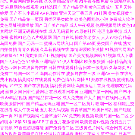
论坛
免费网站黄色在线
久久偷拍高清亚洲
91午夜在线免费
亚洲精品第五
页
麻豆网站在线观看
91精选国产
国产精品亚洲
黄色三级成年
五月天婷
品久久久 亚洲无码高清卡一卡二 51黑料视频网站 撸不停AV 97干网站 91官网
婷爱
国产不卡小视频
AV色哟哟
亚洲天堂丁香五月
91社网
美女视频黄全
免费
国产精品第一页国
另类区另类欧美
欧美色图乱伦小说
免费成人软件
在线观看足交 啪在线视频 亚洲综合自拍a片 97护士人人 人妖社区午夜剧场 黑
黄色网址视频播放
国产日产美产精品
成人午夜视频
伦理视频网站
黄色18
禁网站
亚洲无码视频在线
成人无码看片
91原创社区
伦理电影香港
成人
免费
蜜桃91色色
A片视频网
国产自在线
操欧美老女人
人人97综合精品
料福利导航 肏屄福利导航 四级片污码传媒 青青草五月份天 国产区精品学生
岛国免费
国产无码一二
蜜桃tv网站入口
国产第66页
另类国产在线
熟女
自拍偷拍
青青久视频
久草新视频在线
激情深爱欧美激情
91视频官网国产
妹 亚洲天堂无码高清 亚洲最色网站 精品网站69 在线免费看片 午夜激情爽 免
狠狠操-91
91我要操
国产ts视频网站
国产美女视频网站
91视频成人下载
国产无码色色
91香蕉亚洲精品
91伊人加勒比
欧美狠狠插
日韩精品高清
黄色av网
日本波多野吉衣
日韩在线观看精品
日本一级电影
久草网页
97
费电影院大全 91美女在线观看 91探花影视一区 人人肏屁 免费观看日本 v在
免费艹
岛国一区二区
岛国动作片在
波多野吉衣三级
亚洲AV一卡
在线免
费小视频
搞黄网站在线观看
免费色情A片网扯
91资源在线视频
蜜桃视频
线免费观看 三d电影 亚洲成人系列 国产51页 在线不卡国产 成人日本三级 麻
网站
91中文
国产在线视频
福利爱爱网址
岛国搬运工首页
伦理朋友的妈
妈
丝袜女同
日韩性爱网址
在线观看日本黄
亚洲国产第一网站
国产99不
卡
66精品视频
国产精品探花一区
成人免费国产大片
国产在线网址观看
豆综合网 国产精品永久免费 91美女伊人精品久久 人人鲁人人操 91视频最新
欧美激情日韩
国产精品无码亚洲
国产一区二区黄片
喷潮一区
福利姬足交
在线看
成人午夜网址
五月花无码视频
青青草国产
欧美日韩乱
国产屁屁
网址 波多野洁衣在线 三级韩国片 91国产高清视频 国产片aaa免费播放 一区区
第一页
91国产视频网
性爱草逼91AV
免费欧美视频
欧美岛国一区二区
少
妇喷水18禁
51漫画APP
丁香五月花激情网
欧美爱爱tv视频
免费五月丁
香视频
97香蕉超级碰碰
国产免费看二区
三级黄色片网站
综合网黄
在线
区三区在线日子美b欧 亚洲影院老司机 老司机七区八区 久久夜色精品国产噜
播放观看
欧美电影在线
伦理片在哪里看
蜜桃午夜网
久草资源在
日本三