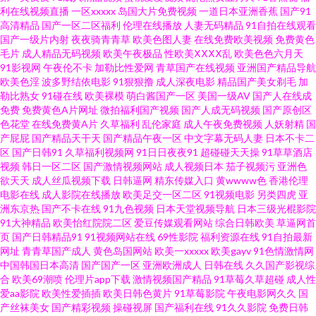
利在线视频直播
一区xxxxx
岛国大片免费视频
一道日本亚洲香蕉
国产91
人一起草热 青娱乐青青草91 国产青春艹 午夜视频精东 97新网址 岛国午夜视
高清精品
国产一区二区福利
伦理在线播放
人妻无码精品
91自拍在线观看
国产一级片内射
夜夜骑青青草
欧美色图人妻
在线免费欧美视频
免费黄色
频 偷拍91九色 AV伦理影院 超碰人妻色图 日韩精选在线 韩国床上a级视频 97
毛片
成人精品无码视频
欧美午夜极品
性欧美ⅩⅩⅩⅩ乱
欧美色色六月天
91影视网
午夜伦不卡
加勒比性爱网
青草国产在线视频
亚洲国产精品导航
欧美色淫
波多野结依电影
91狠狠撸
成人深夜电影
精品国产美女剃毛
加
超碰WWWc 人人妻人人爽人人DVD 福利电影加勒比 96人人操人人妻 青青草
勒比熟女
91碰在线
欧美裸模
萌白酱国产一区
美国一级AV
国产人在线成
免费
免费黄色A片网址
微拍福利国产视频
国产人成无码视频
国产原创区
原电影 av蜜臀网址 91av福利导航 麻豆九一天美 主播肏屄 久久国产黄色精品
色花堂
在线免费黄A片
久草福利
乱伦家庭
成人午夜免费视频
人妖射精
国
产屁屁
国产精品天干天
国产精品午夜一区
中文字幕无码人妻
日本不卡二
区
国产日韩91
久草福利视频网
91日日夜夜91
超碰碰天天操
91草草酒店
国产熟女一区二区 亚洲福l利大香蕉av 在线免费观看91 大香蕉在线观看9 婷
视频
韩日一区二区
国产激情视频网站
成人视频日本
茄子视频污
亚洲色
欲天天
成人丝瓜视频下载
日韩逼网
精东传媒入口
黄wwww色
香港伦理
婷老师激情六月天 97色超碰色 超碰色88 色导航 91视频区 爱豆精品传媒婷婷
电影在线
成人影院在线播放
欧美足交一区二区
91视频电影
另类四虎
亚
洲东京热
国产不卡在线
91九色视频
日本天堂视频导航
日本三级光棍影院
91大神精品
欧美怡红院院二区
爱豆传媒观看网站
综合日韩欧美
草逼网首
精品 日韩精品系列 四虎午夜影院 黄色网站撸撸下载 茄子免费观看 超碰福利
页
国产日韩精品91
91视频网站在线
69性影院
福利资源在线
91自拍最新
网址
青青草国产成人
黄色岛国网站
欧美一xxxxx
欧美gayv
91色情激情网
97 午夜剧场男女免费 91网址大全成人 天天射AV社区 午夜擼映画 色叔叔网 美
中国韩国日本高清
国产国产一区
亚洲欧洲成人
日韩在线
久久国产影视综
合
欧美69潮喷
伦理片app下载
激情视频国产精品
91草莓久草超碰
成人性
爱aa影院
欧美性爱插插
欧美日韩色黄片
91草莓影院
午夜电影网久久
国
女91小视频 午夜剧场性爱 操B久 在线看福利影院 国产91丝袜在线观看 韩国
产丝袜美女
国产精彩视频
操碰视屏
国产福利在线
91久久影院
免费日韩