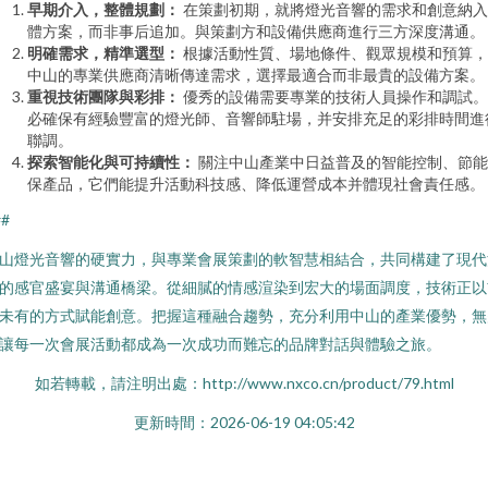
早期介入，整體規劃：
在策劃初期，就將燈光音響的需求和創意納入
體方案，而非事后追加。與策劃方和設備供應商進行三方深度溝通。
明確需求，精準選型：
根據活動性質、場地條件、觀眾規模和預算，
中山的專業供應商清晰傳達需求，選擇最適合而非最貴的設備方案。
重視技術團隊與彩排：
優秀的設備需要專業的技術人員操作和調試。
必確保有經驗豐富的燈光師、音響師駐場，并安排充足的彩排時間進
聯調。
探索智能化與可持續性：
關注中山產業中日益普及的智能控制、節能
保產品，它們能提升活動科技感、降低運營成本并體現社會責任感。
##
山燈光音響的硬實力，與專業會展策劃的軟智慧相結合，共同構建了現代
的感官盛宴與溝通橋梁。從細膩的情感渲染到宏大的場面調度，技術正以
未有的方式賦能創意。把握這種融合趨勢，充分利用中山的產業優勢，無
讓每一次會展活動都成為一次成功而難忘的品牌對話與體驗之旅。
如若轉載，請注明出處：http://www.nxco.cn/product/79.html
更新時間：2026-06-19 04:05:42