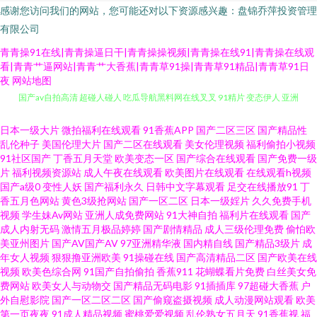
感谢您访问我们的网站，您可能还对以下资源感兴趣：盘锦乔萍投资管理
有限公司
青青操91在线|青青操逼日干|青青操操视频|青青操在线91|青青操在线观
看|青青艹逼网站|青青艹大香蕉|青青草91操|青青草91精品|青青草91日
夜
网站地图
国产av自拍高清 超碰人碰人 吃瓜导航黑料网在线叉叉 91精片 变态伊人 亚洲
有码区 91资源碰碰 香港三及电影 操逼视频软件 在线免费看福利 91偷拍后入
日本一级大片
微拍福利在线观看
91香蕉APP
国产二区三区
国产精品性
乱伦种子
美国伦理大片
国产二区在线观看
美女伦理视频
福利偷拍小视频
人妻人人草 AD毛毛片 91男女 欧美日韩免费免费 丝袜少妇在线影院 69自拍
91社区国产
丁香五月天堂
欧美变态一区
国产综合在线观看
国产免费一级
片
福利视频资源站
成人午夜在线观看
欧美图片在线观看
在线观看h视频
国产a级0
变性人妖
国产福利永久
日韩中文字幕观看
足交在线播放91
丁
老湿电影福利社 狼友福利电影 99热欧美在线观看 成人永久 激情文学丝袜AV
香五月色网站
黄色3级抢网站
国产一区二区
日本一级婬片
久久免费手机
视频
学生妹Av网站
亚洲人成免费网站
91大神自拍
福利片在线观看
国产
社区 成人午夜性剧场 欧美亚洲色的图 欧美高清 欧美肏屄视频来自 黄页网站
成人内射无码
激情五月极品婷婷
国产剧情精品
成人三级伦理免费
偷怕欧
美亚州图片
国产AV国产AV
97亚洲精华液
国内精自线
国产精品3级片
成
年女人视频
狠狠撸亚洲欧美
91操碰在线
国产高清精品二区
国产欧美在线
成人视频 成人网址导航大全 久久福利网 最新电影免费电影大全 综合另类入
视频
欧美色综合网
91国产自拍偷拍
香蕉911
花蝴蝶看片免费
白丝美女免
费网站
欧美女人与动物交
国产精品无码电影
91插插库
97超碰大香蕉
户
口AV 久久婷婷综合精品伊人 欧美性爱亚州影院 91tv视频链接 九久久精品 伊
外自慰影院
国产一区二区二区
国产偷窥盗摄视频
成人动漫网站观看
欧美
第一页夜夜
91成人精品视频
蜜桃爱爱视频
乱伦熟女五月天
91香蕉视
福