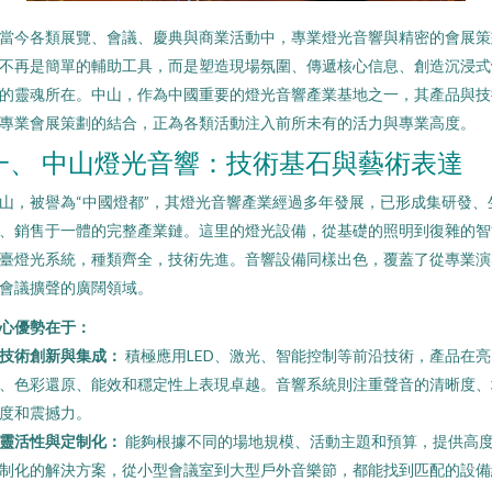
當今各類展覽、會議、慶典與商業活動中，專業燈光音響與精密的會展策
不再是簡單的輔助工具，而是塑造現場氛圍、傳遞核心信息、創造沉浸式
的靈魂所在。中山，作為中國重要的燈光音響產業基地之一，其產品與技
專業會展策劃的結合，正為各類活動注入前所未有的活力與專業高度。
一、 中山燈光音響：技術基石與藝術表達
山，被譽為“中國燈都”，其燈光音響產業經過多年發展，已形成集研發、
、銷售于一體的完整產業鏈。這里的燈光設備，從基礎的照明到復雜的智
臺燈光系統，種類齊全，技術先進。音響設備同樣出色，覆蓋了從專業演
會議擴聲的廣闊領域。
心優勢在于：
技術創新與集成：
積極應用LED、激光、智能控制等前沿技術，產品在亮
、色彩還原、能效和穩定性上表現卓越。音響系統則注重聲音的清晰度、
度和震撼力。
靈活性與定制化：
能夠根據不同的場地規模、活動主題和預算，提供高
制化的解決方案，從小型會議室到大型戶外音樂節，都能找到匹配的設備